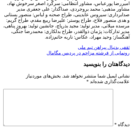
امیررضا پورعباس، مشاور انتظامی: سرگرد اصغر سرخوش نهاد،
مشاور مذهبی: محمد بروجردی، صداگذار: علی جعفری مدیر
صدابرداری: سیروس عابدینی، طراح صحنه و لباس: منصور بستانی
و هدی منصور فلاح، طراح پوستر: علیرضا ربیع مقدم، طراح گریم:
مرسده میلانی، مدیر تولید: مجید بذرپاچ، جانشین تولید: بهروز پناهی،
مدیر تدارکات: پژمان ذوالقدر، طراح بدلکاری: محمدرضا جنگی،
آهنگساز: وحید مهراد، عکاس: ناربه حاتم‌زاده.
راهبری
ثقفی بدنبال پیراهن تیم ملی
رونمایی از فرشته مزاحم در پردیس مگامال
نوشته
دیدگاهتان را بنویسید
نشانی ایمیل شما منتشر نخواهد شد.
بخش‌های موردنیاز
علامت‌گذاری شده‌اند
*
دیدگاه
*