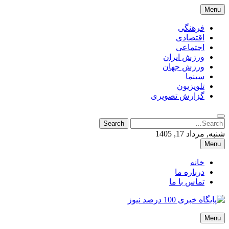
Skip
Menu
to
content
فرهنگی
اقتصادی
اجتماعی
ورزش ایران
ورزش جهان
سینما
تلویزیون
گزارش تصویری
Search
Search
for:
شنبه, مرداد 17, 1405
Menu
خانه
درباره ما
تماس با ما
پایگاه خبری 100 درصد نیوز
Menu
پایگاه خبری 100 درصد نیوز