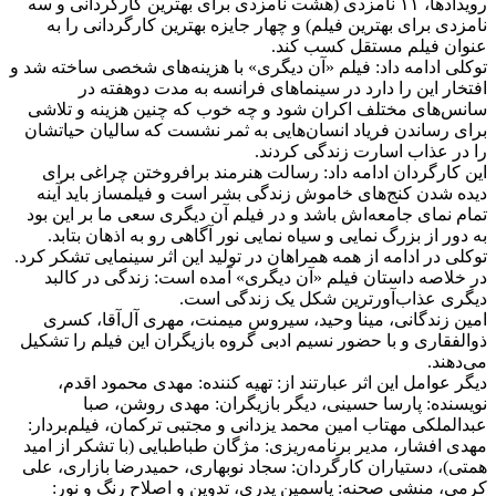
رویدادها، ۱۱ نامزدی (هشت نامزدی برای بهترین کارگردانی و سه
نامزدی برای بهترین فیلم) و چهار جایزه بهترین کارگردانی را به
عنوان فیلم مستقل کسب کند.
توکلی ادامه داد: فیلم «آن دیگری» با هزینه‌های شخصی ساخته شد و
افتخار این را دارد در سینماهای فرانسه به مدت دوهفته در
سانس‌های مختلف اکران شود و چه خوب که چنین هزینه و تلاشی
برای رساندن فریاد انسان‌هایی به ثمر نشست که سالیان حیاتشان
را در عذاب اسارت زندگی کردند.
این کارگردان ادامه داد: رسالت هنرمند برافروختن چراغی برای
دیده شدن کنج‌های خاموش زندگی بشر است و فیلمساز باید آینه
تمام نمای جامعه‌اش باشد و در فیلم آن دیگری سعی ما بر این بود
به دور از بزرگ نمایی و سیاه نمایی نور آگاهی رو به اذهان بتابد.
توکلی در ادامه از همه همراهان در تولید این اثر سینمایی تشکر کرد.
در خلاصه داستان فیلم «آن دیگری» آمده است: زندگی در کالبد
دیگری عذاب‌آورترین شکل یک زندگی است.
امین زندگانی، مینا وحید، سیروس میمنت، مهری آل‌آقا، کسری
ذوالفقاری و با حضور نسیم ادبی گروه بازیگران این فیلم را تشکیل
می‌دهند.
دیگر عوامل این اثر عبارتند از: تهیه کننده: مهدی محمود اقدم،
نویسنده: پارسا حسینی، دیگر بازیگران: مهدی روشن، صبا
عبدالملکی مهتاب امین محمد یزدانی و مجتبی ترکمان، فیلم‌بردار:
مهدی افشار، مدیر برنامه‌ریزی: مژگان طباطبایی (با تشکر از امید
همتی)، دستیاران کارگردان: سجاد نوبهاری، حمیدرضا بازاری، علی
کرمی، منشی صحنه: یاسمین پدری، تدوین و اصلاح رنگ و نور: