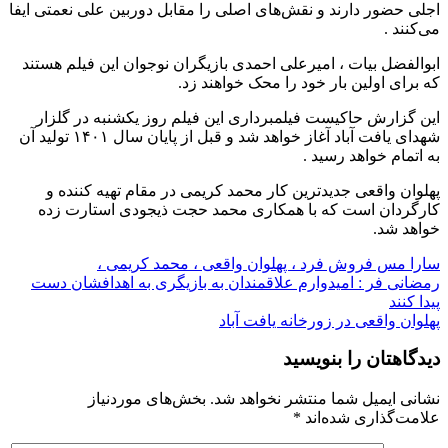
اجلی حضور دارند و نقش‌های اصلی را مقابل دوربین علی نعمتی ایفا
می‌کنند .
ابوالفضل بیات ، امیرعلی احمدی بازیگران نوجوان این فیلم هستند
که برای اولین بار خود را محک خواهند زد.
این گزارش حاکیست فیلمبرداری این فیلم روز یکشنبه در گلزار
شهدای یافت آباد آغاز خواهد شد و قبل از پایان سال ۱۴۰۱ تولید آن
به اتمام خواهد رسید .
پهلوان واقعی جدیدترین کار محمد کریمی در مقام تهیه کننده و
کارگردان است که با همکاری محمد حجت ذیجودی استارت زده
خواهد شد.
سارا مس فروش فرد ، پهلوان واقعی ، محمد کریمی ،
راهبری
رمضانی فر : امیدوارم علاقمندان به بازیگری به اهدافشان دست
پیدا کنند
نوشته
پهلوان واقعی در زورخانه یافت آباد
دیدگاهتان را بنویسید
نشانی ایمیل شما منتشر نخواهد شد.
بخش‌های موردنیاز
علامت‌گذاری شده‌اند
*