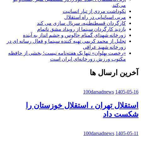
می‌کند
نکوداشت مردی از تبار انسانیت
مربی اسپانیایی در راه استقلال
کارگردان قسطنطنیه، سریال سازی می کند
بازدید کارگردان سینما از رویداد مشق ناتمام
زورخانه شهدای گمنام چالوس و چشم انداز به آینده
تجلیل از محمد کریمی تهیه کننده سینما و فعال رسانه ای در
زورخانه شهید عراقی
«رخصت پهلوان» تنها یک هفته‌نامه نیست؛ بخشی از حافظه
مکتوب ورزش زورخانه‌ای ایران است
آخرین ارسال ها
100darsadnews
1405-05-16
استقلال تهران ، استقلال خوزستان را
شکست داد
100darsadnews
1405-05-11