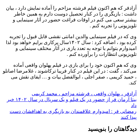
آزادفر که هم اکنون فیلم فرشته مزاحم را آماده نمایش دارد ، بیان
داشت : بازیگری را در کنار تحصیل دوست دارم به همین خاطر
بیشتر سعی می کنم در اوقات فراغت حضور در آثار سینمایی و
تلویزیونی را تجربه کنم .
وی که در فیلم سینمایی والدین امانتی نقشی قابل قبول را تجربه
کرده بود ، اضافه کرد : سال ۱۴۰۲سال پرکاری برایم خواهد بود لذا
امیدوارم بتوانم با توجه به تعدد بازی در آثار مختلف سینمایی و
تلویزیونی انتظارات را برآورده کنم .
وی که هم اکنون خود را برای بازی در فیلم پهلوان واقعی آماده
می‌کند ، گفت : در این فیلم در کنار فریبا ترکاشوند ، غلامرضا اصانلو
، حمید کریمی ، صفر اجلی ، ابوالفضل بیات و … ایفای نقش می
کند.
آزادفر ، پهلوان واقعی ، فرشته مزاحم ، محمد کریمی
راهبری
بیتا آرمان فر از حضور در یک فیلم و یک سریال در سال ۱۴۰۲ خبر
داد
نوشته
رمضانی فر : امیدوارم علاقمندان به بازیگری به اهدافشان دست
پیدا کنند
دیدگاهتان را بنویسید