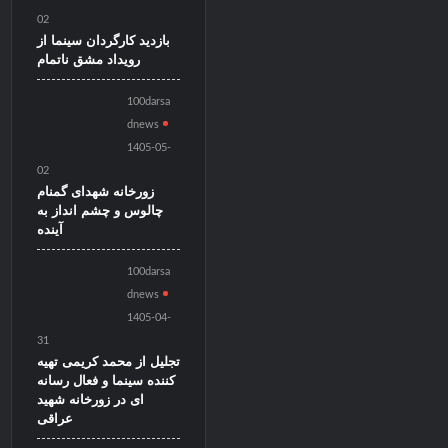
02
بازدید کارگردان سینما از
رویداد مشق ناتمام
100darsa
dnews
1405-05-
02
زورخانه شهدای گمنام
چالوس و چشم انداز به
آینده
100darsa
dnews
1405-04-
31
تجلیل از محمد کریمی تهیه
کننده سینما و فعال رسانه
ای در زورخانه شهید
عراقی