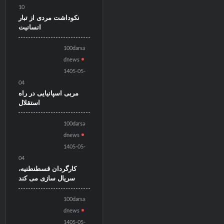
10
نکوداشت مردی از تبار
انسانیت
100darsa
dnews
1405-05-
04
مربی اسپانیایی در راه
استقلال
100darsa
dnews
1405-05-
04
کارگردان قسطنطنیه،
سریال سازی می کند
100darsa
dnews
1405-05-