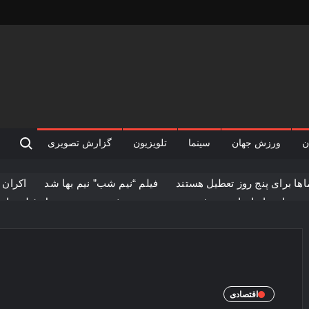
rch for:
ن
ورزش جهان
سینما
تلویزیون
گزارش تصویری
ها برای پنج‌ روز تعطیل هستند
فیلم “نیم شب” نیم بها شد
اکران 
صیریان : ایران از بین رفتنی نیست
نیم شب در صدر جدول فیلم های
های نوروزی به توفیق دست پیدا نکردند
فیلم کیمیایی متوقف شد
اقتصادی