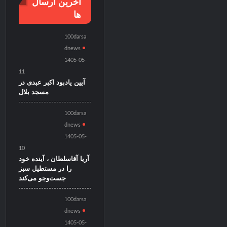
آخرین ارسال
ها
100darsa
dnews
1405-05-
11
آیین یادبود اکبر عبدی در
مسجد بلال
100darsa
dnews
1405-05-
10
آریا آقاسلطان ، آینده خود
را در مستطیل سبز
جست‌وجو می‌کند
100darsa
dnews
1405-05-