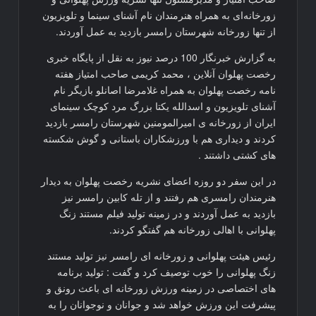
زورخانه‌ای به همراه هنرمندان نام آشنای سینما و تلویزیون
از تنها زورخانه شهرستان رامسر بازدید به عمل آوردند.
به گزارش خبرنگار 100 درصد نیوز به نقل از پایگاه خبری
رخصت پهلوان آنلاین ، محمد کریمی صاحب امتیاز هفته
نامه رخصت پهلوان به همراه غلامرضا اصانلو بازیگر نام
آشنای تلویزیون و اسدالله یکتا بزرگ مرد کوچک سینمای
ایران از زورخانه ی امیرالمومنین شهرستان رامسر بازدید
کردند و دیداری هم با ورزشکاران باستانی و گوش شکسته
های کشتی داشتند .
در این سفر دو روزه اعضای نشریه رخصت پهلوان به دیدار
هنرمندان رامسری هم رفتند و از تله کابین رامسر نیز
بازدید به عمل آوردند و در زمینه تولید فیلم مستند زنگ
پهلوانی با اهالی زورخانه هم گفتگو کردند.
رئیس هیئت پهلوانی و زورخانه ای رامسر نیز تولید مستند
زنگ پهلوانی را خوب توصیف کرد و گفت : تولید برنامه
های اختصاصی در زمینه ورزش زورخانه ای باعث رونق و
پیشرفت این ورزش خواهد شد و جوانان و نوجوانان را به