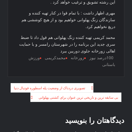
این رشته تشویق و ترغیب خواهد کرد .
مهری اظهار داشت : با تمام قوا در کنار تهیه کننده و
سازندگان زنگ پهلوانی خواهیم بود و از هیچ کوششی هم
دریغ نخواهیم کرد.
محمد کریمی تهیه کننده زنگ پهلوانی هم قول داد تا ضبط
سری جدید این برنامه را در شهرستان رامسر و با حمایت
اهالی زورخانه جلوی دوربین ببرد
100درصد نیوز
زورخانه
محمدکریمی
ورزش
باستانی
راهبری
تصویری دردناک از وضعیت پله اسطوره فوتبال دنیا
نوشته
بی سابقه ترین و تاریخی ترین عنوان برای کشتی پهلوانی
دیدگاهتان را بنویسید