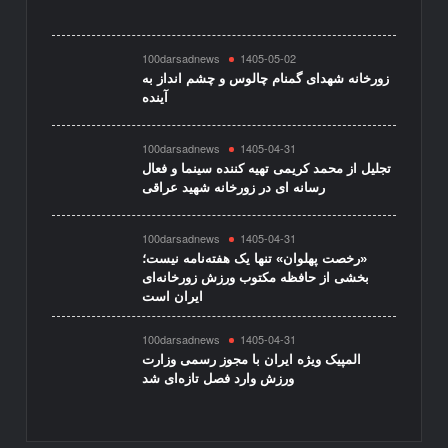
100darsadnews
1405-05-02
زورخانه شهدای گمنام چالوس و چشم انداز به
آینده
100darsadnews
1405-04-31
تجلیل از محمد کریمی تهیه کننده سینما و فعال
رسانه ای در زورخانه شهید عراقی
100darsadnews
1405-04-31
«رخصت پهلوان» تنها یک هفته‌نامه نیست؛
بخشی از حافظه مکتوب ورزش زورخانه‌ای
ایران است
100darsadnews
1405-04-31
المپیک ویژه ایران با مجوز رسمی وزارت
ورزش وارد فصل تازه‌ای شد