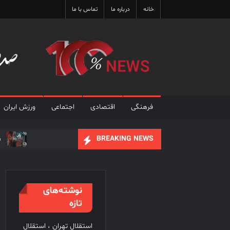
Ski
خانه
درباره ما
تماس با ما
t
conten
فرهنگی
اقتصادی
اجتماعی
ورزش ایران
ف
BREAKING NEWS
علی نصیریان : ایرا
فیلم های نوروزی به توف
نوشته‌های
تازه
استقلال تهران ، استقلال