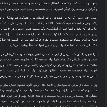
چون در حال حاضر در تیم بزرگسالان دختران و پسران ظرفیت خوبی داشته و
و گردن از ورزشکاران دیگر کشور‌ها بالاتر هستند و تیم امید خوبی نیز داریم
رئیس فدراسیون کاراته در خصوص برخی انتقادات از عملکرد ملی‌پوشان و کاد
باشد روی چشم خواهیم گذاشت. انتقاد و نقد عملکرد تیم‌های ملی حتماً می
اما برخی که تعداد آ
بین‌المللی را ندیدند، پشت اینترنت و با اعداد و ارقام به دنبال آنالیز ت
کینه در این انتقادات مشهود است و تمام حرف آنها نیز این است که چرا فدر
انتقاداتی که با استفاده فدراسیون از این نفرات کاملاً برطرف می‌شود.
طباطبایی یادآور شد: برخی از این منتقدان هنوز پرونده‌های اخلاقی‌شان د
است و رفتار اخلاقی و کارهای آنها برای جامعه کاراته مشهود است. بچه‌های 
امانت هستند و تا روزی که رئیس فدراسیون باشم اجازه نخواهم داد تا این 
شوند. برای مجموعه فدراسیون، اخلاق مهمترین رکن در کنار فن است. با افتخ
تمامی رده‌های سنی از نجیب‌ترین مربیان جامعه کاراته و حتی جامعه ورز
وی با انتقاد از برخی حاشیه‌سازان ادامه داد: برخی افراد معلوم الحال برا
و سرداری که در حال مبارزه در خدمت مقدم است را مورد بدترین توهین‌، تهم
اتفاقی که زیبنده ورزش و کاراته نیست و جامعه کاراته بهتر از من این افراد
در تیم‌های پایه شروع کردیم و اثرات آن را خواهید دید. مهمترین برنامه‌ریز
هانگژو است و ان‌شاءالله مثل همیشه تیم ملی در این مسابقات خواهد درخش