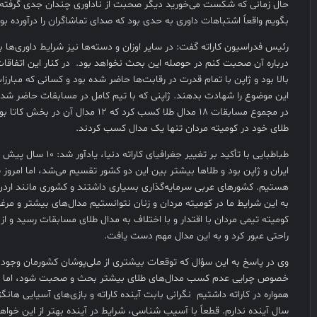
حال زمانی که شکست می‌خورید دیگر صحبت از ناداوری چندان جدی گرفته نمی
بگویم واقعاً اشتباهات داوری به حدی بود که صدای تماشاگران را درآورده بود
رئیس فدراسیون کاراته گفت: در سایر اوزان و دسته‌ها نیز شرایط داوری‌ها به
درباره آن صحبت کنم در حوصله این بحث نخواهد بود. در کنار این اتفاقا
بالا بود و ژاپن با تمام قدرت در رقابت‌ها حاضر شده بود و کسانی که مبارزات
این موضوع را شهادت بدهند. ژاپنی که با تیم کامل در مسابقات حاضر شده ب
طلای خود در کومیته مردان تنها یک مدال کسب کردند.
طباطبایی با تأکید بر تغییر ج
ایران و ژاپن بود و طلاها بیشتر بین این دو کشور تقسیم می‌شد، اما امروز 
به این شرایط ما در کومیته مردان و زنان نتوانستیم مدال‌های بیشتر و مر
کومیته تیمی مردان با اقتدار و با اختلاف به مدال طلای مسابقات رسید و ا
راحتی عبور کرد و به این مدال مهم دست یافت.
وی در پاسخ به این سؤال که توقعات بیشتری از ملی‌پوشان کشورمان وجود 
خصوص چرایی عدم کسب مدال‌های طلای بیشتر بحث و صحبت شود، اما با ت
همواره در کاراته داشتیم نگرانی بابت آینده کاراته و بازی‌های آسیایی هانگ
سال آینده ندارم. قطعاً با آسیب شناسی، شرایط در آینده بهتر از این خواهد