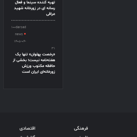
تهیه کننده سینما و فعال
رسانه ای در زورخانه شهید
عراقی
100darsad
news
1405-04-
31
«رخصت پهلوان» تنها یک
هفته‌نامه نیست؛ بخشی از
حافظه مکتوب ورزش
زورخانه‌ای ایران است
فرهنگی
اقتصادی