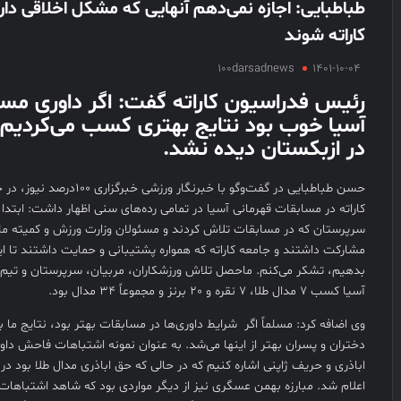
طباطبایی: اجازه نمی‌دهم آنهایی که مشکل اخلاقی دار
کاراته شوند
100darsadnews
1401-10-04
رئیس فدراسیون کاراته گفت: اگر داوری مسا
آسیا خوب بود نتایج بهتری کسب می‌کردیم 
در ازبکستان دیده نشد.
حسن طباطبایی در گفت‌وگو با خبرنگا
کاراته در مسابقات قهرمانی آسیا در تمامی رده‌های سنی اظهار داشت: ابتدا ا
سرپرستان که در مسابقات تلاش کردند و مسئولان وزارت ورزش و کمیته ملی
مشارکت داشتند و جامعه کاراته که همواره پشتیبانی و حمایت داشتند تا این
بدهیم، تشکر می‌کنم. ماحصل تلاش ورزشکاران، مربیان، سرپرستان و تیم 
آسیا کسب 7 مدال طلا، 7 نقره و 20 برنز و مجموعاً 34 مدال بود.
وی اضافه کرد: مسلماً اگر شرایط داوری‌ها در مسابقات بهتر بود، نتایج ما ب
دختران و پسران بهتر از اینها می‌شد. به عنوان نمونه اشتباهات فاحش داوری
اباذری و حریف ژاپنی اشاره کنیم که در حالی که حق اباذری مدال طلا بود در ن
اعلام شد. مبارزه بهمن عسگری نیز از دیگر مواردی بود که شاهد اشتباهات