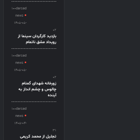
100darsad
news
1405-05-
02
بازدید کارگردان سینما از
رویداد مشق ناتمام
100darsad
news
1405-05-
02
زورخانه شهدای گمنام
چالوس و چشم انداز به
آینده
100darsad
news
1405-04-
31
تجلیل از محمد کریمی