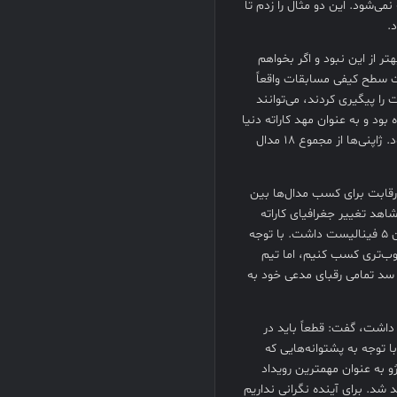
‌شود. این دو مثال را زدم تا
.
تر از این نبود و اگر بخواهم
ت سطح کیفی مسابقات واقعاً
 را پیگیری کردند، می‌توانند
ود و به عنوان مهد کاراته دنیا
در مجموع مسابقات 18 مدال طلا کسب کرد که 12 مدال آن در بخش کاتا بود. ژاپنی‌ها از مجموع 18 مدال
غرافیای کاراته دنیا، یادآور شد: 10 سال پیش رقابت برای کسب مدال‌ها بین
شاهد تغییر جغرافیای کاراته
هستیم. کشورهای عربی سرمایه‌گذاری بسیاری داشتند و کشوری مانند اردن 5 فینالیست داشت. با توجه
غوب‌تری کسب کنیم، اما تیم
ز سد تمامی رقبای مدعی خود به
داشت، گفت: قطعاً باید در
وجه به پشتوانه‌هایی که
ژو به عنوان مهمترین رویداد
 شد. برای آینده نگرانی نداریم