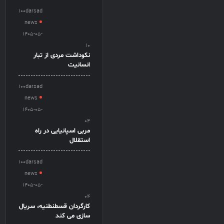
100darsad
news
1405-05-
10
نکوداشت مردی از تبار
انسانیت
100darsad
news
1405-05-
04
مربی اسپانیایی در راه
استقلال
100darsad
news
1405-05-
04
کارگردان قسطنطنیه، سریال
سازی می کند