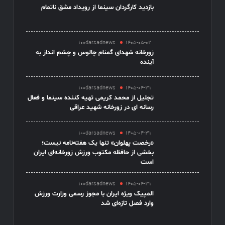
بازدید کارگردان سینما از رویداد مشق ناتمام
100darsadnews
1405-05-02
زورخانه شهدای گمنام چالوس و چشم انداز به
آینده
100darsadnews
1405-04-31
تجلیل از محمد کریمی تهیه کننده سینما و فعال
رسانه ای در زورخانه شهید عراقی
100darsadnews
1405-04-31
«رخصت پهلوان» تنها یک هفته‌نامه نیست؛
بخشی از حافظه مکتوب ورزش زورخانه‌ای ایران
است
100darsadnews
1405-04-31
المپیک ویژه ایران با مجوز رسمی وزارت ورزش
وارد فصل تازه‌ای شد